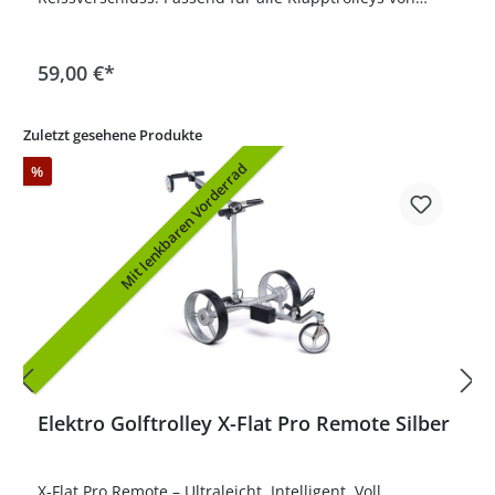
leisure golf. Abmaße: ca. 85x70x30x25cm (L/B/B/H)
In den Warenkorb
59,00 €*
Zuletzt gesehene Produkte
Mit lenkbaren Vorderrad
%
Elektro Golftrolley X-Flat Pro Remote Silber
X-Flat Pro Remote – Ultraleicht. Intelligent. Voll