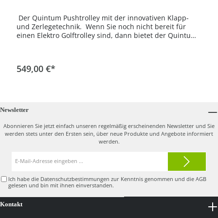
Der Quintum Pushtrolley mit der innovativen Klapp-
und Zerlegetechnik. Wenn Sie noch nicht bereit für
einen Elektro Golftrolley sind, dann bietet der Quintum
Push trotzdem die einzigartige Klapp und
Zerlegefunktion in einem Trolley. Heute für die Reise
klein zerlegt, Morgen schnell zusammen geklappt in
In den Warenkorb
549,00 €*
den Kofferraum, beides ist möglich. Das leichte Gewicht
von nur 5,9Kg und ein angenehmer Freilauf machen
den Quintum Push zum perfekten Begleiter.Das mit
gelieferte Zubehörpaket spart bares Geld. Der
Scorekarten-/ Schirmhalter aus Edelstahl sowie die
Newsletter
Trolleytasche runden das Paket ab.
Abonnieren Sie jetzt einfach unseren regelmäßig erscheinenden Newsletter und Sie
werden stets unter den Ersten sein, über neue Produkte und Angebote informiert
werden.
E-
Mail-
Adresse*
Ich habe die
Datenschutzbestimmungen
zur Kenntnis genommen und die
AGB
gelesen und bin mit ihnen einverstanden.
Kontakt