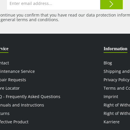
Email
address*
continue you confirm that you have read our
data protection infor
r
general terms and conditions
.
rvice
Information
ntact
Blog
intenance Service
Shipping and
pair Requests
Privacy Policy
ore Locator
Terms and Co
Q - Frequently Asked Questions
Imprint
nuals and Instructions
Right of With
turns
Right of With
fective Product
Karriere