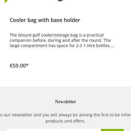
Cooler bag with base holder
The leisure golf cooler/storage bag is a practical
companion before, during and after the round. The
large compartment has space for 2-3 1-litre bottles.
Bottle sizes up to 1.5 litres are also easy to store.There is
also a smaller compartment with a zip and a small
drawer at the front. The scope of delivery includes a
€59.00*
basic holder for frame diameters of 30 mm.This allows
you to attach the cooler bag easily and remove it again
quickly. There is also a carrying handle.
Newsletter
to our newsletter and you will always be among the first to be in
products and offers.