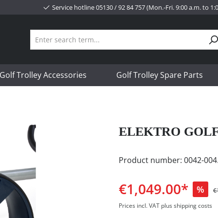
Service hotline 05130 / 92 84 757 (Mon.-Fri. 9:00 a.m. to 1
Golf Trolley Accessories
Golf Trolley Spare Parts
ELEKTRO GOLFT
Product number:
0042-004
€1,049.00*
%
€
Prices incl. VAT plus shipping costs