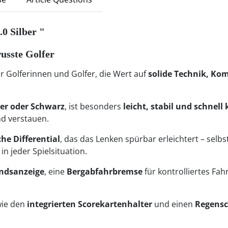
.0 Silber "
wusste Golfer
ür Golferinnen und Golfer, die Wert auf
solide Technik, Kom
ber oder Schwarz
, ist besonders
leicht, stabil und schnell
nd verstauen.
he Differential
, das das Lenken spürbar erleichtert – sel
in jeder Spielsituation.
ndsanzeige
, eine
Bergabfahrbremse
für kontrolliertes Fah
wie den
integrierten Scorekartenhalter
und einen
Regensc