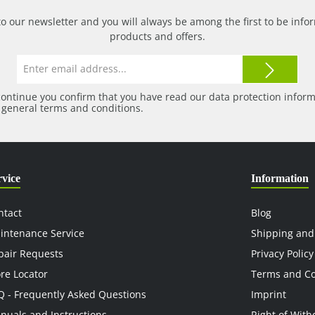
to our newsletter and you will always be among the first to be in
products and offers.
Email
address*
continue you confirm that you have read our
data protection infor
r
general terms and conditions
.
rvice
Information
ntact
Blog
intenance Service
Shipping and
pair Requests
Privacy Policy
ore Locator
Terms and Co
Q - Frequently Asked Questions
Imprint
nuals and Instructions
Right of With