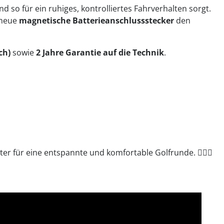
d so für ein ruhiges, kontrolliertes Fahrverhalten sorgt.
 neue
magnetische Batterieanschlussstecker
den
ch)
sowie
2 Jahre Garantie auf die Technik
.
er für eine entspannte und komfortable Golfrunde. 🏌️‍♂️⛳