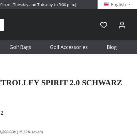
English
:00 p.m., Tuesday and Thirsday to 3:00 p.m.)
Golf Bags
Golf Accessories
Blog
TROLLEY SPIRIT 2.0 SCHWARZ
.2
2,299.00*
(15.22% saved)