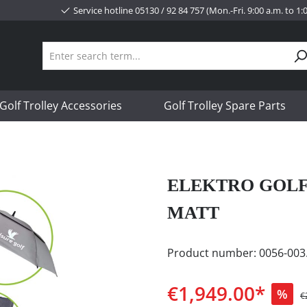
Service hotline 05130 / 92 84 757 (Mon.-Fri. 9:00 a.m. to 1
Golf Trolley Accessories
Golf Trolley Spare Parts
ELEKTRO GOLF
MATT
Product number:
0056-003
€1,949.00*
%
€