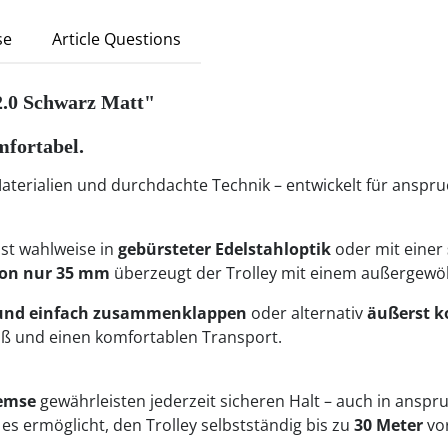
se
Article Questions
 2.0 Schwarz Matt"
mfortabel.
erialien und durchdachte Technik – entwickelt für anspruch
st wahlweise in
gebürsteter Edelstahloptik
oder mit einer
on nur 35 mm
überzeugt der Trolley mit einem außergewöh
 und einfach zusammenklappen
oder alternativ
äußerst ko
aß und einen komfortablen Transport.
emse
gewährleisten jederzeit sicheren Halt – auch in anspr
es ermöglicht, den Trolley selbstständig bis zu
30 Meter
vor