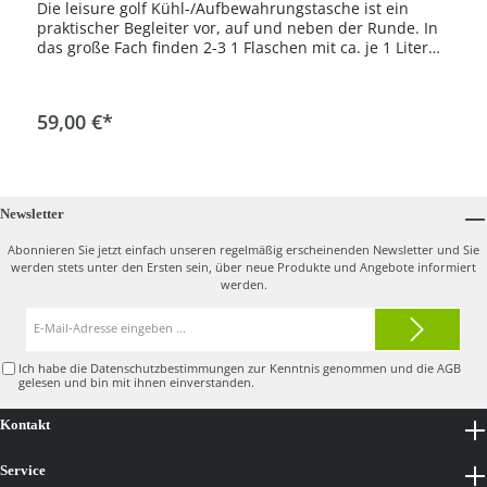
Die leisure golf Kühl-/Aufbewahrungstasche ist ein
praktischer Begleiter vor, auf und neben der Runde. In
das große Fach finden 2-3 1 Flaschen mit ca. je 1 Liter
Volumen Platz. Flaschengrößen bis 1,5 Liter sind
ebenfalls leicht zu verstauen.Zusätzlich gibt ein
kleineres Fach mit Reissverschluss und ein kleines
59,00 €*
Schubfach in Front. Im Lieferumfang befindet sich ein
Grundhalter für Rahmendurchmesser 30mm. Damit
kannst Du die Kühltasche einfach befestigen und
schnell wieder abnehmen. Ein Tragegriff ist ebenfalls
vorhanden.
Newsletter
Abonnieren Sie jetzt einfach unseren regelmäßig erscheinenden Newsletter und Sie
werden stets unter den Ersten sein, über neue Produkte und Angebote informiert
werden.
E-
Mail-
Adresse*
Ich habe die
Datenschutzbestimmungen
zur Kenntnis genommen und die
AGB
gelesen und bin mit ihnen einverstanden.
Kontakt
Service