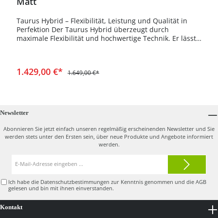
Matt
Taurus Hybrid – Flexibilität, Leistung und Qualität in
Perfektion Der Taurus Hybrid überzeugt durch
maximale Flexibilität und hochwertige Technik. Er lässt
sich schnell und einfach zusammenklappen, optional
mit abnehmbaren Hinterrädern, oder komplett zerlegen
– ideal für platzsparenden Transport und einfache
In den Warenkorb
1.429,00 €*
Lagerung. Der Schwarz Matt gepulverte
1.649,00 €*
Edelstahlrahmen steht für Stabilität, Langlebigkeit und
ein modernes, hochwertiges Design. In der Achse
verbaute leistungsstarke Motoren sorgen für einen
ruhigen, kraftvollen Lauf auf jedem Terrain. Dank
Newsletter
Bergabfahrbremse bietet der Taurus Hybrid auch in
abschüssigem Gelände jederzeit volle Kontrolle und
Abonnieren Sie jetzt einfach unseren regelmäßig erscheinenden Newsletter und Sie
Sicherheit. Zur komfortablen Ausstattung zählen eine
werden stets unter den Ersten sein, über neue Produkte und Angebote informiert
Akkuladestandsanzeige, ein Rückwärtsgang sowie ein
werden.
Distanztimer für das automatische Fahren über 10 m,
E-
20 m oder 30 m. Diese Funktionen machen den Taurus
Mail-
Hybrid besonders benutzerfreundlich und effizient auf
Adresse*
der Runde. Abgerundet wird das Gesamtpaket durch
Ich habe die
Datenschutzbestimmungen
zur Kenntnis genommen und die
AGB
integrierte Edelstahl-Schirm- und Scorekartenhalter
gelesen und bin mit ihnen einverstanden.
sowie eine passgenaue Trolleytasche, die bereits im
Lieferumfang enthalten sind. Für zusätzliche Sicherheit
Kontakt
und Vertrauen sorgt die umfangreiche Garantie: 5 Jahre