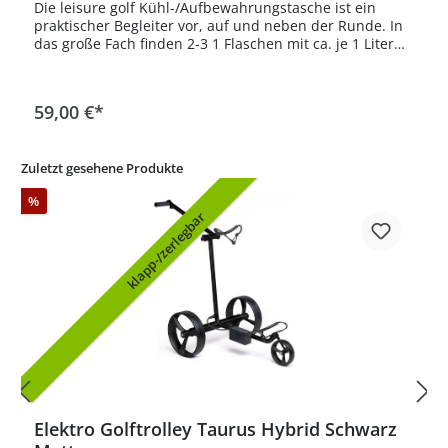
Die leisure golf Kühl-/Aufbewahrungstasche ist ein
praktischer Begleiter vor, auf und neben der Runde. In
das große Fach finden 2-3 1 Flaschen mit ca. je 1 Liter
Volumen Platz. Flaschengrößen bis 1,5 Liter sind
ebenfalls leicht zu verstauen.Zusätzlich gibt ein
kleineres Fach mit Reissverschluss und ein kleines
59,00 €*
Schubfach in Front. Im Lieferumfang befindet sich ein
Grundhalter für Rahmendurchmesser 30mm. Damit
kannst Du die Kühltasche einfach befestigen und
Zuletzt gesehene Produkte
schnell wieder abnehmen. Ein Tragegriff ist ebenfalls
vorhanden.
%
klapp-/zerlegbar
Elektro Golftrolley Taurus Hybrid Schwarz