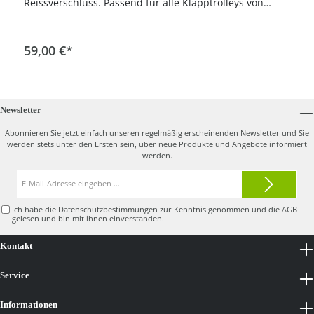
Reissverschluss. Passend für alle Klapptrolleys von
leisure golf. Abmaße: ca. 85x70x30x25cm (L/B/B/H)
In den Warenkorb
59,00 €*
Newsletter
Abonnieren Sie jetzt einfach unseren regelmäßig erscheinenden Newsletter und Sie
werden stets unter den Ersten sein, über neue Produkte und Angebote informiert
werden.
E-
Mail-
Adresse*
Ich habe die
Datenschutzbestimmungen
zur Kenntnis genommen und die
AGB
gelesen und bin mit ihnen einverstanden.
Kontakt
Service
Informationen