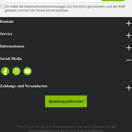
Adresse*
Ich habe die
Datenschutzbestimmungen
zur Kenntnis genommen und die
AGB
gelesen und bin mit ihnen einverstanden.
Kontakt
Service
Informationen
Social Media
Zahlungs- und Versandarten
Bestellung widerrufen
* Alle Preise inkl. gesetzl. Mehrwertsteuer zzgl.
Versandkosten
und ggf.
Nachnahmegebühren, wenn nicht anders angegeben.