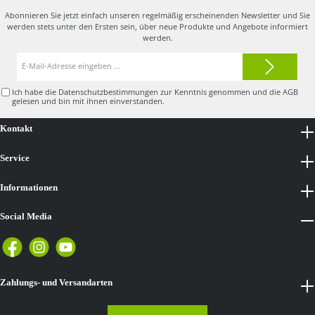
Abonnieren Sie jetzt einfach unseren regelmäßig erscheinenden Newsletter und Sie
werden stets unter den Ersten sein, über neue Produkte und Angebote informiert
werden.
E-
Mail-
Adresse*
Ich habe die
Datenschutzbestimmungen
zur Kenntnis genommen und die
AGB
gelesen und bin mit ihnen einverstanden.
Kontakt
Service
Informationen
Social Media
Zahlungs- und Versandarten