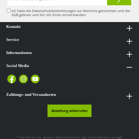
Mail-
Adresse*
Ich habe die
Datenschutzbestimmungen
zur Kenntnis genommen und die
AGB
gelesen und bin mit ihnen einverstanden.
Kontakt
Service
Informationen
Social Media
Zahlungs- und Versandarten
Bestellung widerrufen
* Alle Preise inkl. gesetzl. Mehrwertsteuer zzgl.
Versandkosten
und ggf.