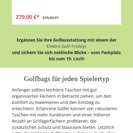
anspruchsvolle Golfer erwarten: kompromisslose
Organisation, hochwertige Materialien und
verlässlichen Schutz bei jedem Wetter. Die speziell
In den Warenkorb
279,00 €*
entwickelte Organizer-Einteilung sorgt dafür, dass
379,00 €*
jeder Schläger seinen festen Platz hat –
übersichtlich, klapperfrei und sofort griffbereit. So
behältst du auf dem Platz jederzeit die volle
Kontrolle über dein Spiel und kannst dich
Ergänzen Sie Ihre Golfausstattung mit einem der
komplett auf deinen nächsten Schlag
Elektro-Golf-Trolleys
konzentrieren. Dank ihrer 100 % wasserdichten
und sichern Sie sich neidische Blicke – vom Parkplatz
Konstruktion mit versiegelten Nähten und
bis zum 19. Loch!
wetterfesten Reißverschlüssen bleiben
Ausrüstung und Wertsachen selbst bei starkem
Regen trocken. Die clever angeordneten
Außentaschen bieten reichlich Stauraum,
Golfbags für jeden Spielertyp
während das stabile Cart-Design perfekten Halt
auf jedem Trolley gewährleistet. Ob Sonnenschein
Anfänger sollten leichtere Taschen mit gut
oder Platzregen – diese Cartbags begleiten dich
organisierten Fächern in Betracht ziehen, um den
zuverlässig durch jede Runde und heben Komfort
Komfort zu maximieren und den Einstieg zu
und Ordnung auf ein neues Niveau. Für alle, die
erleichtern. Erfahrene Golfer können von robusteren
Wert auf Struktur, Stil und absolute
Wetterfestigkeit legen – unsere neuen
Taschen mit mehr Funktionen und einer höheren
wasserdichten Cartbags setzen neue Maßstäbe.
Anzahl an Schlägerfächern profitieren, die
zusätzlichen Schutz und Stauraum bieten. Letztlich