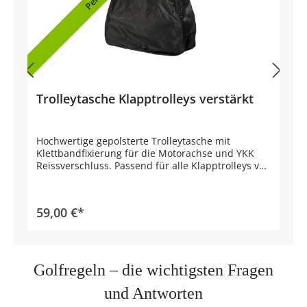
Trolleytasche Klapptrolleys verstärkt
Hochwertige gepolsterte Trolleytasche mit
Klettbandfixierung für die Motorachse und YKK
Reissverschluss. Passend für alle Klapptrolleys von
leisure golf. Abmaße: ca. 85x70x30x25cm (L/B/B/H)
In den Warenkorb
59,00 €*
Golfregeln – die wichtigsten Fragen
und Antworten