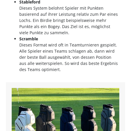
Stableford
Dieses System belohnt Spieler mit Punkten
basierend auf ihrer Leistung relativ zum Par eines
Lochs. Ein Birdie bringt beispielsweise mehr
Punkte als ein Bogey. Das Ziel ist es, möglichst
viele Punkte zu sammeln.
Scramble
Dieses Format wird oft in Teamturnieren gespielt.
Alle Spieler eines Teams schlagen ab, dann wird
der beste Ball ausgewählt, von dessen Position
aus alle weiterspielen. So wird das beste Ergebnis
des Teams optimiert.