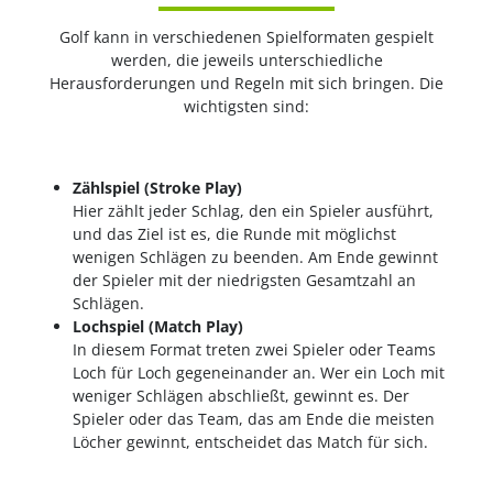
Golf kann in verschiedenen Spielformaten gespielt
werden, die jeweils unterschiedliche
Herausforderungen und Regeln mit sich bringen. Die
wichtigsten sind:
Zählspiel (Stroke Play)
Hier zählt jeder Schlag, den ein Spieler ausführt,
und das Ziel ist es, die Runde mit möglichst
wenigen Schlägen zu beenden. Am Ende gewinnt
der Spieler mit der niedrigsten Gesamtzahl an
Schlägen.
Lochspiel (Match Play)
In diesem Format treten zwei Spieler oder Teams
Loch für Loch gegeneinander an. Wer ein Loch mit
weniger Schlägen abschließt, gewinnt es. Der
Spieler oder das Team, das am Ende die meisten
Löcher gewinnt, entscheidet das Match für sich.