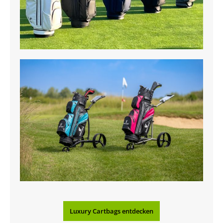
Luxury Cartbags entdecken