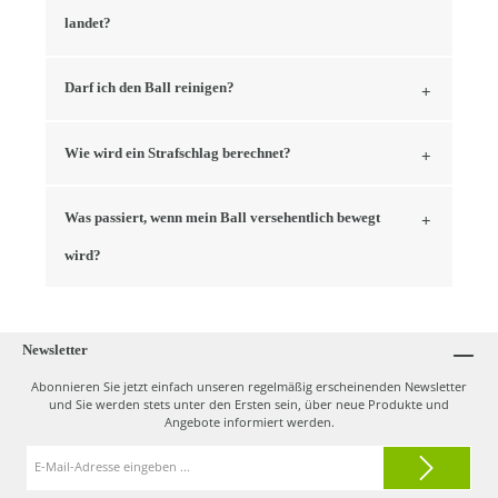
landet?
Darf ich den Ball reinigen?
Wie wird ein Strafschlag berechnet?
Was passiert, wenn mein Ball versehentlich bewegt
wird?
Newsletter
Abonnieren Sie jetzt einfach unseren regelmäßig erscheinenden Newsletter
und Sie werden stets unter den Ersten sein, über neue Produkte und
Angebote informiert werden.
E-
Mail-
Adresse*