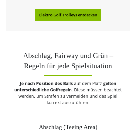
Elektro Golf Trolleys entdecken
Abschlag, Fairway und Grün –
Regeln für jede Spielsituation
Je nach Position des Balls
auf dem Platz
gelten
unterschiedliche Golfregeln
. Diese müssen beachtet
werden, um Strafen zu vermeiden und das Spiel
korrekt auszuführen.
Abschlag (Teeing Area)