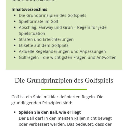
Inhaltsverzeichnis
Die Grundprinzipien des Golfspiels
Spielformate im Golf
Abschlag, Fairway und Grün – Regeln für jede
Spielsituation
Strafen und Erleichterungen
Etikette auf dem Golfplatz
Aktuelle Regeländerungen und Anpassungen
Golfregeln – die wichtigsten Fragen und Antworten
Die Grundprinzipien des Golfspiels
Golf ist ein Spiel mit klar definierten Regeln. Die
grundlegenden Prinzipien sind:
Spielen Sie den Ball, wie er liegt
Der Ball darf in den meisten Fällen nicht bewegt
oder verbessert werden. Das bedeutet, dass der