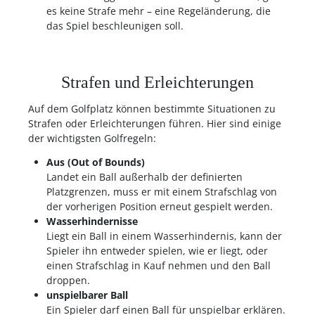
es keine Strafe mehr – eine Regeländerung, die
das Spiel beschleunigen soll.
Strafen und Erleichterungen
Auf dem Golfplatz können bestimmte Situationen zu
Strafen oder Erleichterungen führen. Hier sind einige
der wichtigsten Golfregeln:
Aus (Out of Bounds)
Landet ein Ball außerhalb der definierten
Platzgrenzen, muss er mit einem Strafschlag von
der vorherigen Position erneut gespielt werden.
Wasserhindernisse
Liegt ein Ball in einem Wasserhindernis, kann der
Spieler ihn entweder spielen, wie er liegt, oder
einen Strafschlag in Kauf nehmen und den Ball
droppen.
unspielbarer Ball
Ein Spieler darf einen Ball für unspielbar erklären.