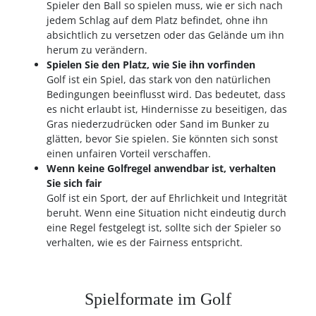
Spieler den Ball so spielen muss, wie er sich nach
jedem Schlag auf dem Platz befindet, ohne ihn
absichtlich zu versetzen oder das Gelände um ihn
herum zu verändern.
Spielen Sie den Platz, wie Sie ihn vorfinden
Golf ist ein Spiel, das stark von den natürlichen
Bedingungen beeinflusst wird. Das bedeutet, dass
es nicht erlaubt ist, Hindernisse zu beseitigen, das
Gras niederzudrücken oder Sand im Bunker zu
glätten, bevor Sie spielen. Sie könnten sich sonst
einen unfairen Vorteil verschaffen.
Wenn keine Golfregel anwendbar ist, verhalten
Sie sich fair
Golf ist ein Sport, der auf Ehrlichkeit und Integrität
beruht. Wenn eine Situation nicht eindeutig durch
eine Regel festgelegt ist, sollte sich der Spieler so
verhalten, wie es der Fairness entspricht.
Spielformate im Golf