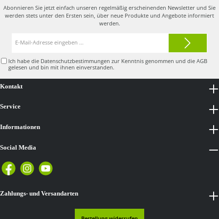
Abonnieren Sie jetzt einfach unseren regelmäßig erscheinenden Newsletter und Sie
werden stets unter den Ersten sein, über neue Produkte und Angebote informiert
werden.
E-
Mail-
Adresse*
Ich habe die
Datenschutzbestimmungen
zur Kenntnis genommen und die
AGB
gelesen und bin mit ihnen einverstanden.
Kontakt
Service
Informationen
Social Media
Zahlungs- und Versandarten
Bestellung widerrufen